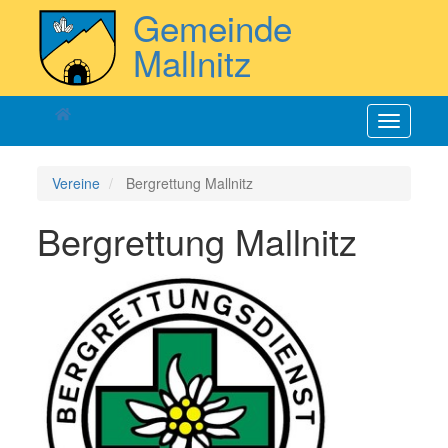
Direkt
Gemeinde
zum
Inhalt
Mallnitz
Navigatio
aktiviere
Vereine
Bergrettung Mallnitz
Bergrettung Mallnitz