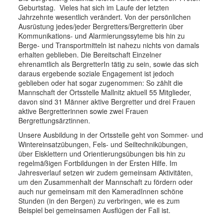
Geburtstag.
Vieles hat sich im Laufe der letzten
Jahrzehnte wesentlich verändert. Von der persönlichen
Ausrüstung jedes/jeder Bergretters/Bergretterin über
Kommunikations- und Alarmierungssyteme bis hin zu
Berge- und Transportmitteln ist nahezu nichts von damals
erhalten geblieben. Die Bereitschaft Einzelner
ehrenamtlich als BergretterIn tätig zu sein, sowie das sich
daraus ergebende soziale Engagement ist jedoch
geblieben oder hat sogar zugenommen: So zählt die
Mannschaft der Ortsstelle Mallnitz aktuell 55 Mitglieder,
davon sind 31 Männer aktive Bergretter und drei Frauen
aktive Bergretterinnen sowie zwei Frauen
Bergrettungsärztinnen.
Unsere Ausbildung in der Ortsstelle geht von Sommer- und
Wintereinsatzübungen, Fels- und Seiltechnikübungen,
über Eisklettern und Orientierungsübungen bis hin zu
regelmäßigen Fortbildungen in der Ersten Hilfe. Im
Jahresverlauf setzen wir zudem gemeinsam Aktivitäten,
um den Zusammenhalt der Mannschaft zu fördern oder
auch nur gemeinsam mit den KameradInnen schöne
Stunden (in den Bergen) zu verbringen, wie es zum
Beispiel bei gemeinsamen Ausflügen der Fall ist.