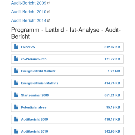
Audit-Bericht 2009
Audit-Bericht 2010
Audit-Bericht 2014
Programm - Leitbild - Ist-Analyse - Audit-
Bericht
Folder e5
812.07 KB
e5-Proramm-Info
171.72 KB
Energieleitbild Mallnitz
1.27 MB
Energieleitlinien Mallnitz
414.74 KB
Startseminar 2009
651.21 KB
Potentialanalyse
95.19 KB
Auditbericht 2009
418.17 KB
Auditbericht 2010
342.96 KB