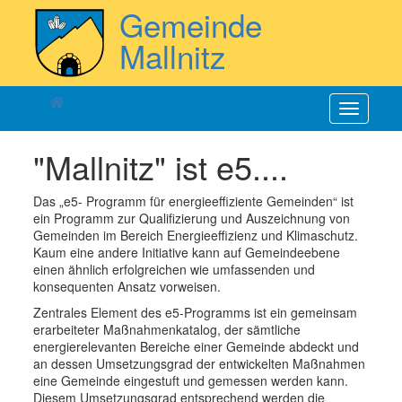
Direkt
Gemeinde
zum
Inhalt
Mallnitz
Navigatio
aktiviere
"Mallnitz" ist e5....
Das „
e5
- Programm für energieeffiziente Gemeinden“ ist
ein Programm zur Qualifizierung und Auszeichnung von
Gemeinden im Bereich Energieeffizienz und Klimaschutz.
Kaum eine andere Initiative kann auf Gemeindeebene
einen ähnlich erfolgreichen wie umfassenden und
konsequenten Ansatz vorweisen.
Zentrales Element des
e5
-Programms ist ein gemeinsam
erarbeiteter Maßnahmenkatalog, der sämtliche
energierelevanten Bereiche einer Gemeinde abdeckt und
an dessen Umsetzungsgrad der entwickelten Maßnahmen
eine Gemeinde eingestuft und gemessen werden kann.
Diesem Umsetzungsgrad entsprechend werden die