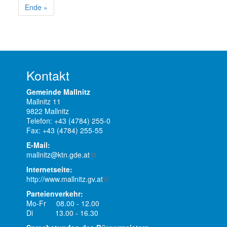
Seite
Seite
Letzte
Ende »
Seite
Kontakt
Gemeinde Mallnitz
Mallnitz 11
9822 Mallnitz
Telefon: +43 (4784) 255-0
Fax: +43 (4784) 255-55
E-Mail:
mallnitz@ktn.gde.at
Internetseite:
http://www.mallnitz.gv.at
Parteienverkehr:
Mo-Fr 08.00 - 12.00
Di 13.00 - 16.30