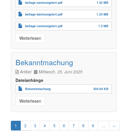
beilage-aamtssigniert.pdf
1.42 MB
beilage-bamtssigniert.pdf
1.33 MB
beilage-camtssigniert.pdf
1.3 MB
Weiterlesen
Bekanntmachung
Artikel
Mittwoch, 25. Juni 2025
Dateianhänge
Bekanntmachung
304.94 KB
Weiterlesen
Seitennummerierung
Aktuelle
1
Page
2
Page
3
Page
4
Page
5
Page
6
Page
7
Page
8
Page
9
…
Nächste
››