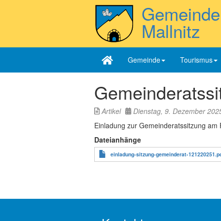
Direkt
Gemeinde
zum
Inhalt
Mallnitz
Gemeinde
Tourismus
Gemeinderatssi
Artikel
Dienstag, 9. Dezember 202
Einladung zur Gemeinderatssitzung am 
Dateianhänge
einladung-sitzung-gemeinderat-121220251.p